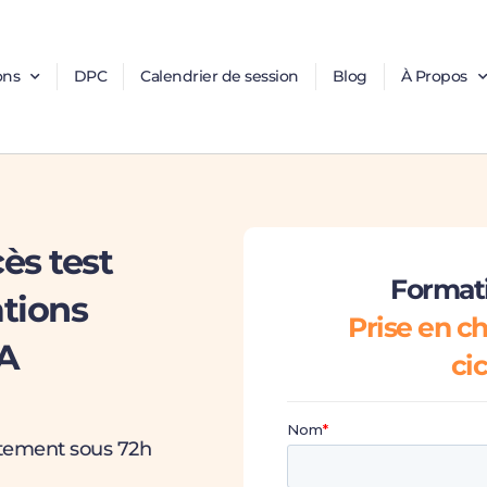
ons
DPC
Calendrier de session
Blog
À Propos
ès test
Formati
ations
Prise en ch
A
cic
itement sous 72h