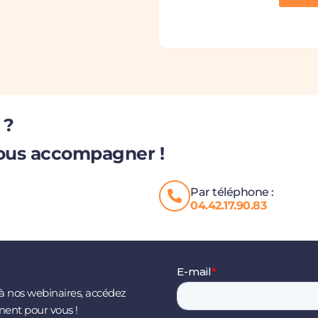
 ?
ous accompagner !
Par téléphone :
04.42.17.90.83
à nos webinaires, accédez
ment pour vous !