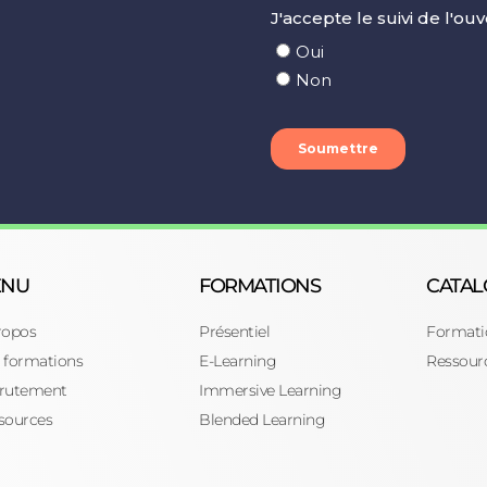
ENU
FORMATIONS
CATA
ropos
Présentiel
Formati
 formations
E-Learning
Ressour
rutement
Immersive Learning
sources
Blended Learning