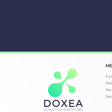
M
À p
Nos
Rec
Res