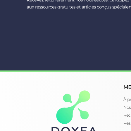
aux ressources gratuites et articles conçus spéciale
M
À p
Nos
Rec
Res