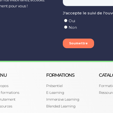
ment pour vous !
ENU
FORMATIONS
CATA
ropos
Présentiel
Formati
 formations
E-Learning
Ressour
rutement
Immersive Learning
sources
Blended Learning