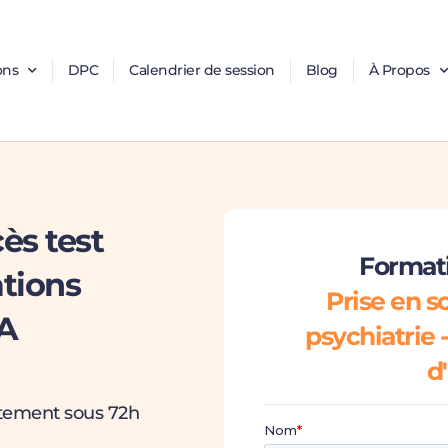
ons
DPC
Calendrier de session
Blog
À Propos
ès test
Formati
ations
Prise en s
A
psychiatrie 
d
itement sous 72h