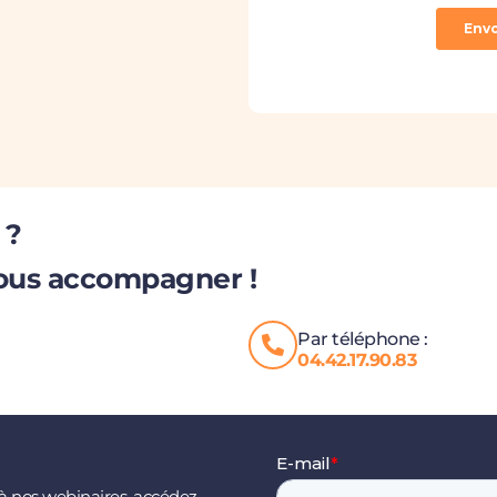
 ?
ous accompagner !
Par téléphone :
04.42.17.90.83
à nos webinaires, accédez