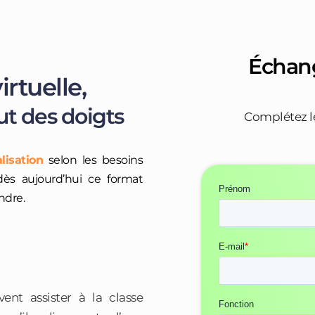
Échang
rtuelle,
ut des doigts
Complétez le 
lisation
selon les besoins
ès aujourd’hui ce format
ndre.
ent assister à la classe