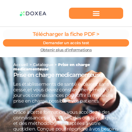
Télécharger la fiche PDF >
Demander un accès test
Obtenir plus d'informations
Accueil
>
Catalogue
>
Prise en charge
medicamenteuse
Prise en charge medicamenteuse
Les établissements de santé évoluent sans
cesse, et vous devez constamment mettre à
jour vos connaissances pour offrir la meilleure
prise en charge possible à vos patients.
Grâce à cette formation, vous accédez à des
connaissances actualisées, des outils pratiques
et des méthodologies adaptées à votre
quotidien. Conçue pour répondre à vos besoins