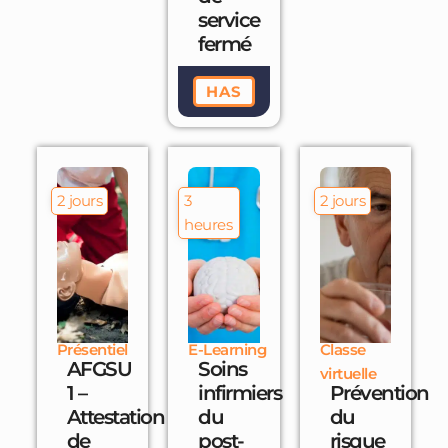
service
fermé
HAS
2 jours
3
2 jours
heures
Présentiel
E-Learning
Classe
AFGSU
Soins
virtuelle
1 –
infirmiers
Prévention
Attestation
du
du
de
post-
risque