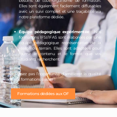
besoins de tout organisme de formation.
Elles sont également facilement diffusables
avec un suivi complet et une traçabilité via
notre plateforme dédiée.
Équipe pédagogique expérimentée
: Nos
formations IFSI/IFAS sont élaborées par une
équipe pédagogique représentative de la
réalité du terrain. Elles sont adaptées pour
fournir le contenu et le format que vos
étudiants recherchent.
Ne laissez pas l’opportunité d’améliorer la qualité
de vos formations passer !
Formations dédiées aux OF