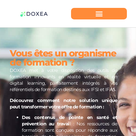
Vous êtes un organisme
de formation ?
DOXEA met à votre disposition des outils de
formation innovants en réalité virtuelle et en
digital learning, parfaitement intégrés à vos
référentiels de formation destinés aux IFSI et IFAS.
Découvrez comment notre solution unique
peut transformer votre offre de formation :
Des contenus de pointe en santé et
prévention au travai
l : Nos ressources de
formation sont conçues pour répondre aux