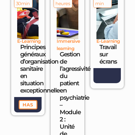
30min
heures
min
E-Learning
Immersive
E-Learning
Principes
Travail
learning
généraux
Gestion
sur
d’organisation
de
écrans
sanitaire
l’agressivité
en
du
situation
patient
exceptionnelle
en
psychiatrie
–
HAS
Module
2 :
Unité
de