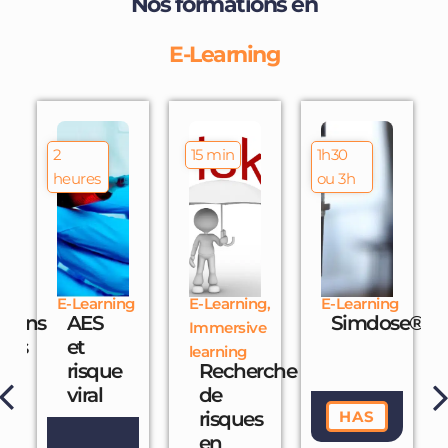
Nos formations en
E-Learning
2
15 min
1h30
heures
ou 3h
g
E-Learning
E-Learning,
E-Learning
sions
AES
Simdose®️Pr
Immersive
nes
et
learning
risque
Recherche
s
viral
de
es
risques
HAS
en