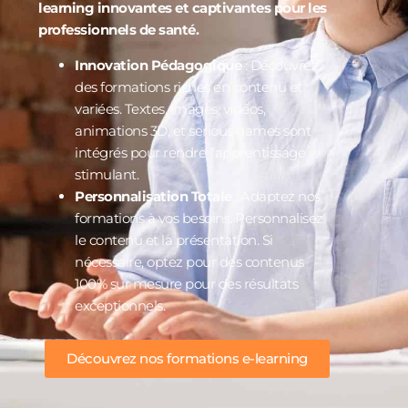
learning innovantes et captivantes pour les
professionnels de santé.
Innovation Pédagogique
: Découvrez
des formations riches en contenu et
variées. Textes, images, vidéos,
animations 3D, et serious games sont
intégrés pour rendre l’apprentissage
stimulant.
Personnalisation Totale
: Adaptez nos
formations à vos besoins. Personnalisez
le contenu et la présentation. Si
nécessaire, optez pour des contenus
100% sur mesure pour des résultats
exceptionnels.
Découvrez nos formations e-learning