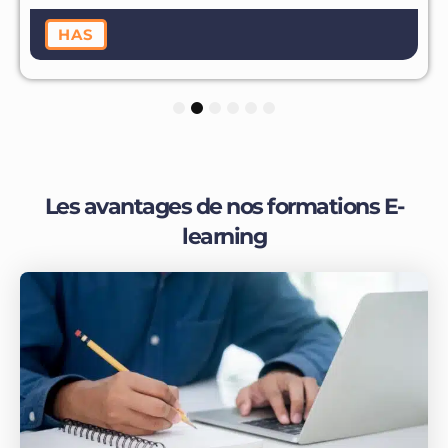
HAS
1
2
3
4
5
6
Les avantages de nos formations E-
learning