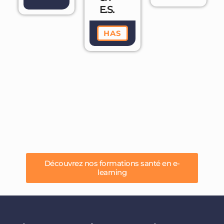
es
E.S.
HAS
Découvrez nos formations santé en e-
learning