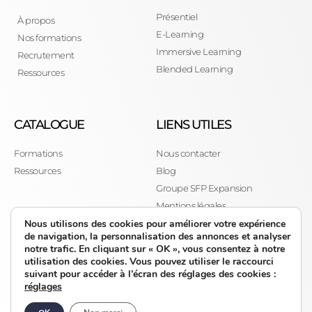
Présentiel
À propos
E-Learning
Nos formations
Immersive Learning
Recrutement
Blended Learning
Ressources
CATALOGUE
LIENS UTILES
Formations
Nous contacter
Ressources
Blog
Groupe SFP Expansion
Mentions légales
Politique de confidentialité
Nous utilisons des cookies pour améliorer votre expérience
de navigation, la personnalisation des annonces et analyser
CGV
notre trafic. En cliquant sur « OK », vous consentez à notre
Certificat QUALIOPI
utilisation des cookies. Vous pouvez utiliser le raccourci
suivant pour accéder à l’écran des réglages des cookies :
Logo Qualiopi
réglages
Plan de site
© 2025 Tous droits réservés, DOXEA