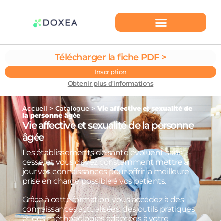
Télécharger la fiche PDF >
Inscription
Obtenir plus d'informations
Accueil
>
Catalogue
>
Vie affective et sexualité de
la personne âgée
Vie affective et sexualité de la personne
âgée
Les établissements de santé évoluent sans
cesse, et vous devez constamment mettre à
jour vos connaissances pour offrir la meilleure
prise en charge possible à vos patients.
Grâce à cette formation, vous accédez à des
connaissances actualisées, des outils pratiques
et des méthodologies adaptées à votre