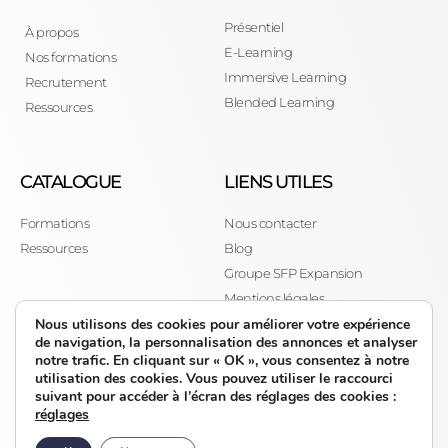
Présentiel
À propos
E-Learning
Nos formations
Immersive Learning
Recrutement
Blended Learning
Ressources
CATALOGUE
LIENS UTILES
Formations
Nous contacter
Ressources
Blog
Groupe SFP Expansion
Mentions légales
Politique de confidentialité
Nous utilisons des cookies pour améliorer votre expérience
de navigation, la personnalisation des annonces et analyser
CGV
notre trafic. En cliquant sur « OK », vous consentez à notre
Certificat QUALIOPI
utilisation des cookies. Vous pouvez utiliser le raccourci
suivant pour accéder à l’écran des réglages des cookies :
Logo Qualiopi
réglages
Plan de site
© 2025 Tous droits réservés, DOXEA