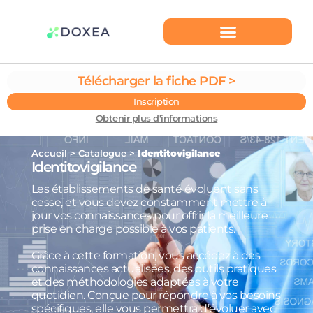
Télécharger la fiche PDF >
Inscription
Obtenir plus d'informations
Accueil
>
Catalogue
>
Identitovigilance
Identitovigilance
Les établissements de santé évoluent sans
cesse, et vous devez constamment mettre à
jour vos connaissances pour offrir la meilleure
prise en charge possible à vos patients.
Grâce à cette formation, vous accédez à des
connaissances actualisées, des outils pratiques
et des méthodologies adaptées à votre
quotidien. Conçue pour répondre à vos besoins
spécifiques, elle vous permettra d’évoluer avec