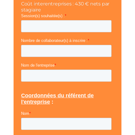
Coût interentreprises : 430 € nets par
stagiaire