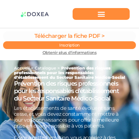
Télécharger la fiche PDF >
Inscription
Obtenir plus d'informations
Accueil
>
Catalogue
>
Prévention des risques
professionnels pour les responsables
d’établissement du Secteur Sanitaire Médico-Social
Prévention des risques professionnels
pour les responsables d’établissement
du Secteur Sanitaire Médico-Social
Les établissements de santé évoluent sans
cesse, et vous devez constamment mettre à
jour vos connaissances pour offrir la meilleure
prise en charge possible à vos patients.
Grâce à cette formation, vous accédez à des