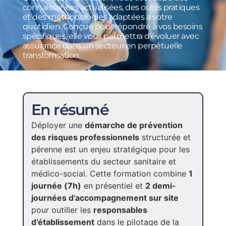
connaissances actualisées, des outils pratiques
et des méthodologies adaptées à votre
quotidien. Conçue pour répondre à vos besoins
spécifiques, elle vous permettra d’évoluer avec
assurance dans un secteur en perpétuelle
transformation.
En résumé
Déployer une
démarche de prévention
des risques professionnels
structurée et
pérenne est un enjeu stratégique pour les
établissements du secteur sanitaire et
médico-social. Cette formation combine
1
journée (7h)
en présentiel et
2 demi-
journées d’accompagnement sur site
pour outiller les
responsables
d’établissement
dans le pilotage de la